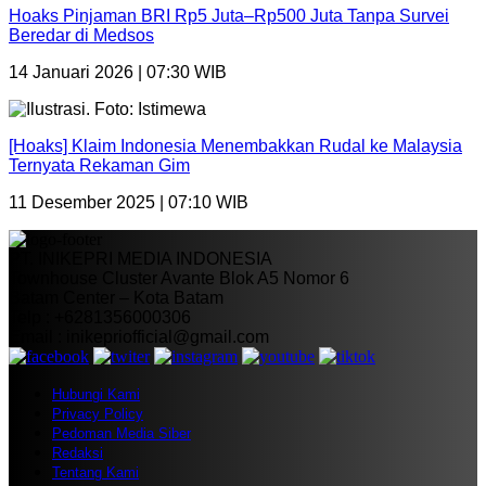
Hoaks Pinjaman BRI Rp5 Juta–Rp500 Juta Tanpa Survei
Beredar di Medsos
14 Januari 2026 | 07:30 WIB
[Hoaks] Klaim Indonesia Menembakkan Rudal ke Malaysia
Ternyata Rekaman Gim
11 Desember 2025 | 07:10 WIB
PT. INIKEPRI MEDIA INDONESIA
Townhouse Cluster Avante Blok A5 Nomor 6
Batam Center – Kota Batam
Telp : +6281356000306
Email : inikepriofficial@gmail.com
Hubungi Kami
Privacy Policy
Pedoman Media Siber
Redaksi
Tentang Kami