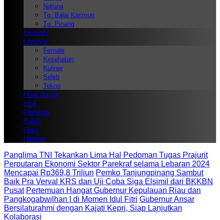
Natuna
Tg. Balai Karimun
Tg. Pinang
Ekonomi
Lifestyle
Female
Kesehatan
Kuliner
Seleb
Tekno
Hoax Buster
Viral
Olahraga
Politik
Opini
Hiburan
Panglima TNI Tekankan Lima Hal Pedoman Tugas Prajurit
Perputaran Ekonomi Sektor Parekraf selama Lebaran 2024
Mencapai Rp369,8 Triliun
Pemko Tanjungpinang Sambut
Baik Pra Verval KRS dan Uji Coba Siga Elsimil dari BKKBN
Pusat
Pertemuan Hangat Gubernur Kepulauan Riau dan
Pangkogabwilhan I di Momen Idul Fitri
Gubernur Ansar
Bersilaturahmi dengan Kajati Kepri, Siap Lanjutkan
Kolaborasi