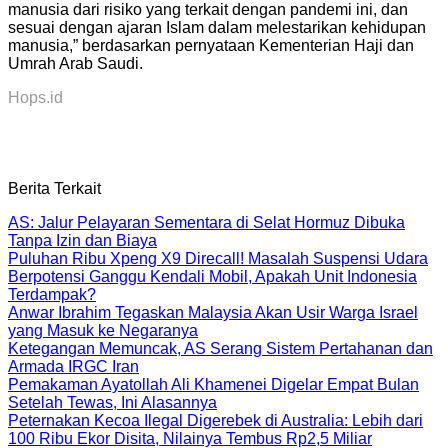
manusia dari risiko yang terkait dengan pandemi ini, dan
sesuai dengan ajaran Islam dalam melestarikan kehidupan
manusia,” berdasarkan pernyataan Kementerian Haji dan
Umrah Arab Saudi.
Hops.id
Berita Terkait
AS: Jalur Pelayaran Sementara di Selat Hormuz Dibuka
Tanpa Izin dan Biaya
Puluhan Ribu Xpeng X9 Direcall! Masalah Suspensi Udara
Berpotensi Ganggu Kendali Mobil, Apakah Unit Indonesia
Terdampak?
Anwar Ibrahim Tegaskan Malaysia Akan Usir Warga Israel
yang Masuk ke Negaranya
Ketegangan Memuncak, AS Serang Sistem Pertahanan dan
Armada IRGC Iran
Pemakaman Ayatollah Ali Khamenei Digelar Empat Bulan
Setelah Tewas, Ini Alasannya
Peternakan Kecoa Ilegal Digerebek di Australia: Lebih dari
100 Ribu Ekor Disita, Nilainya Tembus Rp2,5 Miliar