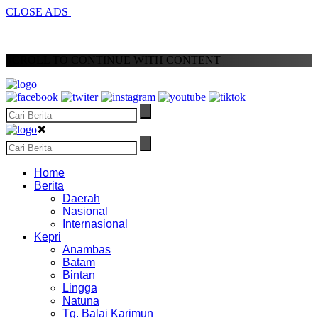
CLOSE ADS
SCROLL TO CONTINUE WITH CONTENT
✖
Home
Berita
Daerah
Nasional
Internasional
Kepri
Anambas
Batam
Bintan
Lingga
Natuna
Tg. Balai Karimun