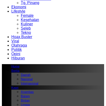
Tg. Pinang
Ekonomi
Lifestyle
Female
Kesehatan
Kuliner
Seleb
Tekno
Hoax Buster
Viral
Olahraga
Politik
Opini
Hiburan
Home
Berita
Daerah
Nasional
Internasional
Kepri
Anambas
Batam
Bintan
Lingga