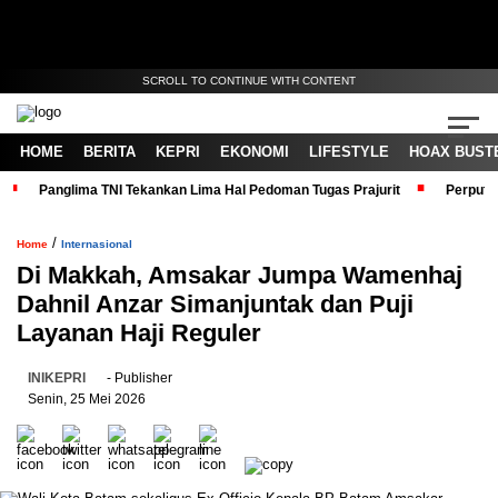
SCROLL TO CONTINUE WITH CONTENT
HOME
BERITA
KEPRI
EKONOMI
LIFESTYLE
HOAX BUST
Panglima TNI Tekankan Lima Hal Pedoman Tugas Prajurit
Perputa
/
Home
Internasional
Di Makkah, Amsakar Jumpa Wamenhaj
Dahnil Anzar Simanjuntak dan Puji
Layanan Haji Reguler
INIKEPRI
- Publisher
Senin, 25 Mei 2026