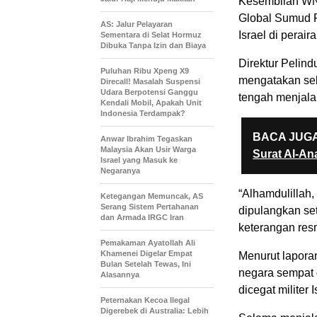
Kesembilan WNI
Global Sumud F
AS: Jalur Pelayaran
Israel di perair
Sementara di Selat Hormuz
Dibuka Tanpa Izin dan Biaya
Direktur Pelin
Puluhan Ribu Xpeng X9
mengatakan sel
Direcall! Masalah Suspensi
Udara Berpotensi Ganggu
tengah menjalan
Kendali Mobil, Apakah Unit
Indonesia Terdampak?
BACA JUGA
Anwar Ibrahim Tegaskan
Malaysia Akan Usir Warga
Surat Al-An
Israel yang Masuk ke
Negaranya
“Alhamdulillah,
Ketegangan Memuncak, AS
Serang Sistem Pertahanan
dipulangkan se
dan Armada IRGC Iran
keterangan res
Pemakaman Ayatollah Ali
Khamenei Digelar Empat
Menurut laporan
Bulan Setelah Tewas, Ini
negara sempat 
Alasannya
dicegat militer I
Peternakan Kecoa Ilegal
Digerebek di Australia: Lebih