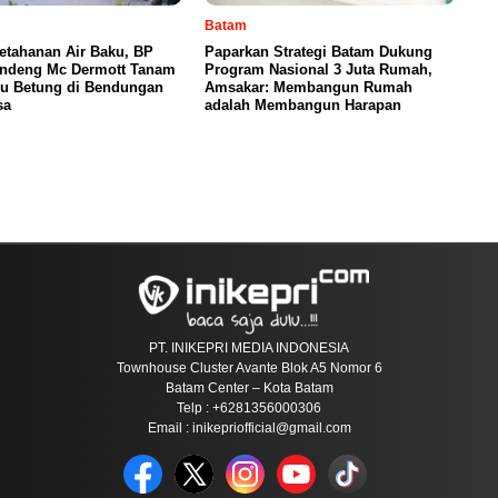
Batam
etahanan Air Baku, BP
Paparkan Strategi Batam Dukung
ndeng Mc Dermott Tanam
Program Nasional 3 Juta Rumah,
u Betung di Bendungan
Amsakar: Membangun Rumah
sa
adalah Membangun Harapan
PT. INIKEPRI MEDIA INDONESIA
Townhouse Cluster Avante Blok A5 Nomor 6
Batam Center – Kota Batam
Telp : +6281356000306
Email : inikepriofficial@gmail.com