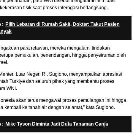
ni penahanan, para WNI disebut mengalami intimidasi
ekerasan fisik saat proses interogasi berlangsung.
:
Pilih Lebaran di Rumah Sakit, Dokter: Takut Pasien
anyak
ngakuan para relawan, mereka mengalami tindakan
berupa pemukulan, penendangan, hingga penyetruman oleh
rael.
 Menteri Luar Negeri RI, Sugiono, menyampaikan apresiasi
tah Turkiye dan seluruh pihak yang membantu proses
ra WNI.
donesia akan terus mengawal proses pemulangan ini hingga
a kembali ke tanah air dengan selamat,” kata Sugiono.
:
Mike Tyson Diminta Jadi Duta Tanaman Ganja