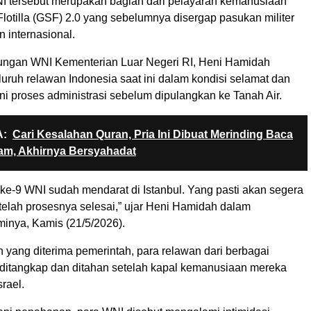
 tersebut merupakan bagian dari pelayaran kemanusiaan
lotilla (GSF) 2.0 yang sebelumnya disergap pasukan militer
an internasional.
dungan WNI Kementerian Luar Negeri RI, Heni Hamidah
uruh relawan Indonesia saat ini dalam kondisi selamat dan
i proses administrasi sebelum dipulangkan ke Tanah Air.
:
Cari Kesalahan Quran, Pria Ini Dibuat Merinding Baca
am, Akhirnya Bersyahadat
 ke-9 WNI sudah mendarat di Istanbul. Yang pasti akan segera
telah prosesnya selesai,” ujar Heni Hamidah dalam
minya, Kamis (21/5/2026).
 yang diterima pemerintah, para relawan dari berbagai
ditangkap dan ditahan setelah kapal kemanusiaan mereka
srael.