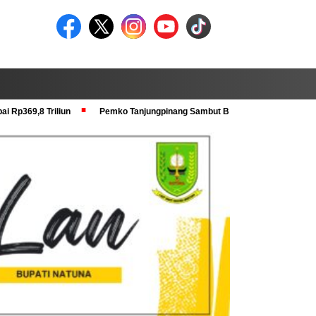
i Rp369,8 Triliun
Pemko Tanjungpinang Sambut Baik Pra Verval KRS dan