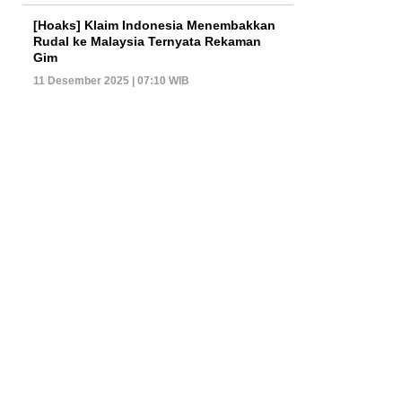
[Hoaks] Klaim Indonesia Menembakkan
Rudal ke Malaysia Ternyata Rekaman
Gim
11 Desember 2025 | 07:10 WIB