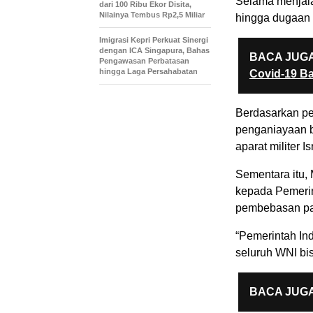
Selama menjala
dari 100 Ribu Ekor Disita,
Nilainya Tembus Rp2,5 Miliar
hingga dugaan k
Imigrasi Kepri Perkuat Sinergi
dengan ICA Singapura, Bahas
BACA JUGA
Pengawasan Perbatasan
hingga Laga Persahabatan
Covid-19 B
Berdasarkan pe
penganiayaan 
aparat militer Is
Sementara itu,
kepada Pemerin
pembebasan pa
“Pemerintah In
seluruh WNI bis
BACA JUGA